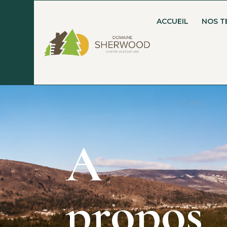
ACCUEIL
NOS T
A
propos