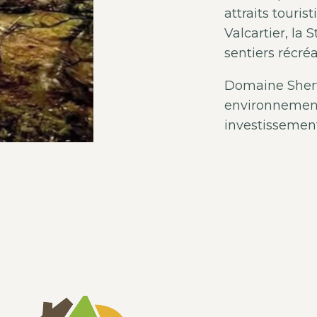
attraits touris
Valcartier, la
sentiers récréat
Domaine Sherw
environnement 
investissemen