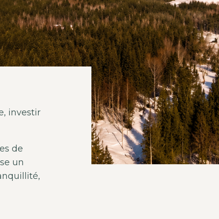
 investir
es de
se un
nquillité,