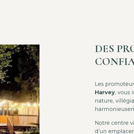
DES PR
CONFI
Les promoteur
Harvey
, vous
nature, villég
harmonieusem
Notre centre vi
d’un emplacem