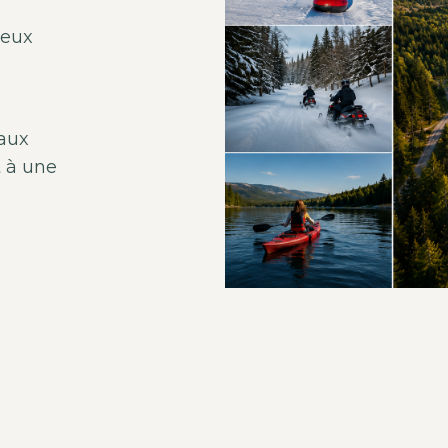
reux
s
 aux
t à une