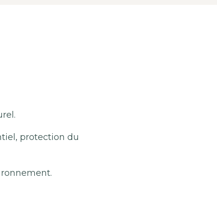
rel.
iel, protection du
vironnement.